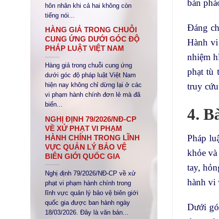
bán pháo
hôn nhân khi cả hai không còn
tiếng nói...
Đáng ch
HÀNG GIẢ TRONG CHUỖI
CUNG ỨNG DƯỚI GÓC ĐỘ
Hành vi 
PHÁP LUẬT VIỆT NAM
nhiệm hì
Hàng giả trong chuỗi cung ứng
phạt tù
dưới góc độ pháp luật Việt Nam
truy cứu
hiện nay không chỉ dừng lại ở các
vi phạm hành chính đơn lẻ mà đã
biến...
4. B
NGHỊ ĐỊNH 79/2026/NĐ-CP
VỀ XỬ PHẠT VI PHẠM
Pháp lu
HÀNH CHÍNH TRONG LĨNH
VỰC QUẢN LÝ BẢO VỆ
khỏe và 
BIÊN GIỚI QUỐC GIA
tay, hỏn
Nghị định 79/2026/NĐ-CP về xử
hành vi 
phạt vi phạm hành chính trong
lĩnh vực quản lý bảo vệ biên giới
quốc gia được ban hành ngày
Dưới gó
18/03/2026. Đây là văn bản...