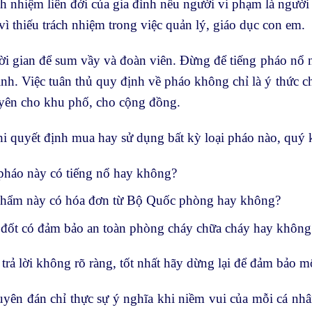
ch nhiệm liên đới của gia đình nếu người vi phạm là người
vì thiếu trách nhiệm trong việc quản lý, giáo dục con em.
hời gian để sum vầy và đoàn viên. Đừng để tiếng pháo nổ n
ình. Việc tuân thủ quy định về pháo không chỉ là ý thức c
 yên cho khu phố, cho cộng đồng.
i quyết định mua hay sử dụng bất kỳ loại pháo nào, quý k
pháo này có tiếng nổ hay không?
hẩm này có hóa đơn từ Bộ Quốc phòng hay không?
í đốt có đảm bảo an toàn phòng cháy chữa cháy hay không
trả lời không rõ ràng, tốt nhất hãy dừng lại để đảm bảo m
ên đán chỉ thực sự ý nghĩa khi niềm vui của mỗi cá nhân