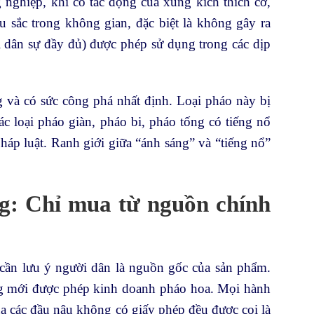
 nghiệp, khi có tác động của xung kích thích cơ,
u sắc trong không gian, đặc biệt là không gây ra
i dân sự đầy đủ) được phép sử dụng trong các dịp
g và có sức công phá nhất định. Loại pháo này bị
ác loại pháo giàn, pháo bi, pháo tống có tiếng nổ
áp luật. Ranh giới giữa “ánh sáng” và “tiếng nổ”
ng: Chỉ mua từ nguồn chính
cần lưu ý người dân là nguồn gốc của sản phẩm.
ng mới được phép kinh doanh pháo hoa. Mọi hành
ua các đầu nậu không có giấy phép đều được coi là