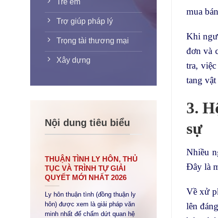
Trẻ em
mua bán
Trợ giúp pháp lý
Khi ngư
Trọng tài thương mại
đơn và 
Xây dựng
tra, vi
tang vật
3. H
Nội dung tiêu biểu
sự
Nhiều ng
THUẬN TÌNH LY HÔN, THỦ
Đây là 
TỤC VÀ TRÌNH TỰ GIẢI
QUYẾT MỚI NHẤT 2026
Về xử p
Ly hôn thuận tình (đồng thuận ly
hôn) được xem là giải pháp văn
lên đán
minh nhất để chấm dứt quan hệ