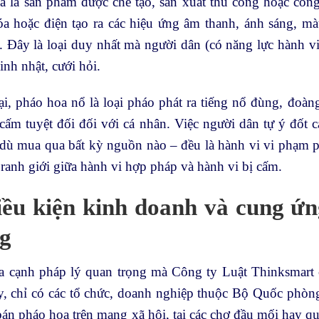
a là sản phẩm được chế tạo, sản xuất thủ công hoặc công
óa hoặc điện tạo ra các hiệu ứng âm thanh, ánh sáng, mà
. Đây là loại duy nhất mà người dân (có năng lực hành v
sinh nhật, cưới hỏi.
i, pháo hoa nổ là loại pháo phát ra tiếng nổ đùng, đoàn
ấm tuyệt đối đối với cá nhân. Việc người dân tự ý đốt c
dù mua qua bất kỳ nguồn nào – đều là hành vi vi phạm ph
 ranh giới giữa hành vi hợp pháp và hành vi bị cấm.
iều kiện kinh doanh và cung ứ
g
a cạnh pháp lý quan trọng mà Công ty Luật Thinksmart 
y, chỉ có các tổ chức, doanh nghiệp thuộc Bộ Quốc phò
án pháo hoa trên mạng xã hội, tại các chợ đầu mối hay q