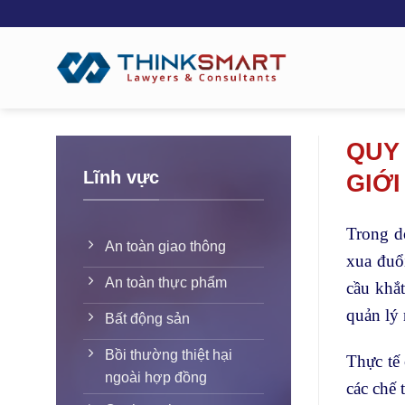
Skip
to
content
QUY 
Lĩnh vực
GIỚI
Trong dò
An toàn giao thông
xua đuổ
An toàn thực phẩm
cầu khắ
quản lý 
Bất động sản
Bồi thường thiệt hại
Thực tế 
ngoài hợp đồng
các chế 