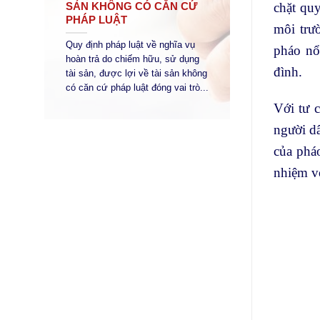
chặt qu
SẢN KHÔNG CÓ CĂN CỨ
PHÁP LUẬT
môi trư
Quy định pháp luật về nghĩa vụ
pháo nổ
hoàn trả do chiếm hữu, sử dụng
đình.
tài sản, được lợi về tài sản không
có căn cứ pháp luật đóng vai trò...
Với tư 
người dâ
của pháo
nhiệm v