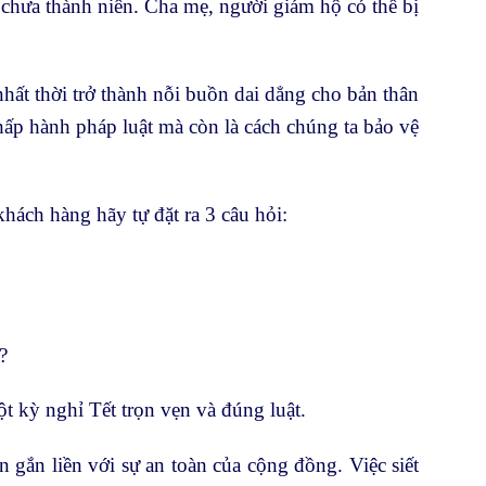
 chưa thành niên. Cha mẹ, người giám hộ có thể bị
hất thời trở thành nỗi buồn dai dẳng cho bản thân
hấp hành pháp luật mà còn là cách chúng ta bảo vệ
hách hàng hãy tự đặt ra 3 câu hỏi:
?
ột kỳ nghỉ Tết trọn vẹn và đúng luật.
 gắn liền với sự an toàn của cộng đồng. Việc siết