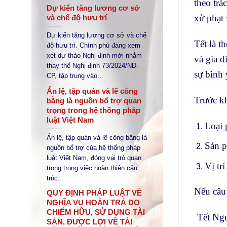
theo trá
Dự kiến tăng lương cơ sở
xử phạt 
và chế độ hưu trí
Dự kiến tăng lương cơ sở và chế
Tết là t
độ hưu trí. Chính phủ đang xem
xét dự thảo Nghị định mới nhằm
và gia đ
thay thế Nghị định 73/2024/NĐ-
sự bình
CP, tập trung vào...
Án lệ, tập quán và lẽ công
Trước kh
bằng là nguồn bổ trợ quan
trọng trong hệ thống pháp
luật Việt Nam
Loại 
Án lệ, tập quán và lẽ công bằng là
Sản p
nguồn bổ trợ của hệ thống pháp
luật Việt Nam, đóng vai trò quan
Vị tr
trọng trong việc hoàn thiện cấu
trúc...
Nếu câu 
QUY ĐỊNH PHÁP LUẬT VỀ
NGHĨA VỤ HOÀN TRẢ DO
CHIẾM HỮU, SỬ DỤNG TÀI
Tết Nguy
SẢN, ĐƯỢC LỢI VỀ TÀI