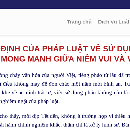
Trang chủ
Dịch vụ Luật
ĐỊNH CỦA PHÁP LUẬT VỀ SỬ DỤ
 MONG MANH GIỮA NIỀM VUI VÀ 
ng chảy văn hóa của người Việt, tiếng pháo từ lâu đã tr
i điều không may để đón chào một năm mới bình an. Tuy 
t khe về an ninh trật tự, việc sử dụng pháo không còn l
nghiêm ngặt của pháp luật.
cho thấy, mỗi dịp Tết đến, không ít trường hợp vì thiếu hi
tài hành chính nghiêm khắc, thậm chí là xử lý hình sự. Bài