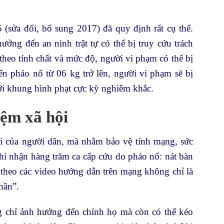
 (sửa đổi, bổ sung 2017) đã quy định rất cụ thể.
ởng đến an ninh trật tự có thể bị truy cứu trách
theo tính chất và mức độ, người vi phạm có thể bị
ển pháo nổ từ 06 kg trở lên, người vi phạm sẽ bị
ới khung hình phạt cực kỳ nghiêm khắc.
iệm xã hội
i của người dân, mà nhằm bảo vệ tính mạng, sức
hi nhận hàng trăm ca cấp cứu do pháo nổ: nát bàn
à theo các video hướng dẫn trên mạng không chỉ là
hần”.
g chỉ ảnh hưởng đến chính họ mà còn có thể kéo