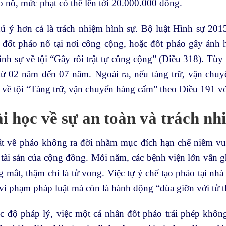
 nổ, mức phạt có thể lên tới 20.000.000 đồng.
ú ý hơn cả là trách nhiệm hình sự. Bộ luật Hình sự 2015
đốt pháo nổ tại nơi công cộng, hoặc đốt pháo gây ảnh hư
nh sự về tội “Gây rối trật tự công cộng” (Điều 318). Tùy 
 từ 02 năm đến 07 năm. Ngoài ra, nếu tàng trữ, vận chuy
 về tội “Tàng trữ, vận chuyển hàng cấm” theo Điều 191 v
ài học về sự an toàn và trách nh
ật về pháo không ra đời nhằm mục đích hạn chế niềm vu
tài sản của cộng đồng. Mỗi năm, các bệnh viện lớn vẫn g
g mắt, thậm chí là tử vong. Việc tự ý chế tạo pháo tại nh
vi phạm pháp luật mà còn là hành động “đùa giỡn với tử t
c độ pháp lý, việc một cá nhân đốt pháo trái phép khôn