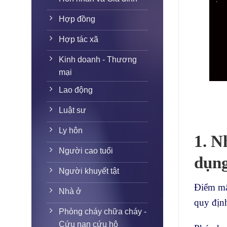
Hợp đồng
Hợp tác xã
Kinh doanh - Thương
mại
Lao động
Luật sư
Ly hôn
1. N
Người cao tuổi
dụn
Người khuyết tật
Điểm mấ
Nhà ở
quy định
Phòng cháy chữa cháy -
Cứu nạn cứu hộ