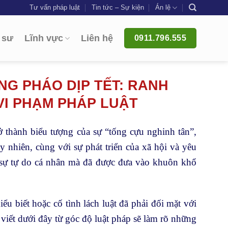
Tư vấn pháp luật
Tin tức – Sự kiện
Án lệ
 sư
Lĩnh vực
Liên hệ
0911.796.555
NG PHÁO DỊP TẾT: RANH
VI PHẠM PHÁP LUẬT
ở thành biểu tượng của sự “tống cựu nghinh tân”,
nhiên, cùng với sự phát triển của xã hội và yêu
à sự tự do cá nhân mà đã được đưa vào khuôn khổ
ểu biết hoặc cố tình lách luật đã phải đối mặt với
 viết dưới đây từ góc độ luật pháp sẽ làm rõ những