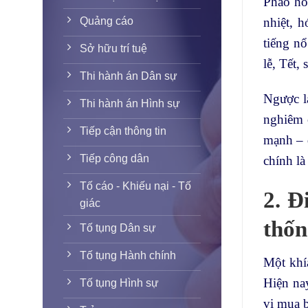
Pháo ho
nhiệt, h
Quảng cáo
tiếng nổ
Sở hữu trí tuệ
lễ, Tết, 
Thi hành án Dân sự
Ngược lạ
Thi hành án Hình sự
nghiêm c
Tiếp cận thông tin
mạnh – 
Tiếp công dân
chính là
Tố cáo - Khiếu nại - Tố
2. Đ
giác
thốn
Tố tụng Dân sự
Tố tụng Hành chính
Một khí
Hiện na
Tố tụng Hình sự
vi mua b