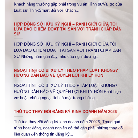
Khách hàng thường gặp phải trong vụ án Hình sựVai trò của
Luật sư ThinkSmart đối với Khách...
HỢP ĐỒNG SỞ HỮU KỲ NGHỈ – RANH GIỚI GIỮA TỘI
LỪA ĐẢO CHIẾM ĐOẠT TÀI SẢN VỚI TRANH CHẤP DÂN
SỰ
HỢP ĐỒNG SỞ HỮU KỲ NGHỈ – RANH GIỚI GIỮA TỘI
LỪA ĐẢO CHIẾM ĐOẠT TÀI SẢN VỚI TRANH CHẤP DÂN
SỰ Những năm gần đây, nhu cầu nghỉ dưỡng...
NGOẠI TÌNH CÓ BỊ XỬ LÝ THEO PHÁP LUẬT KHÔNG?
HƯỚNG DẪN BẢO VỆ QUYỀN LỢI KHI LY HÔN
NGOẠI TÌNH CÓ BỊ XỬ LÝ THEO PHÁP LUẬT KHÔNG?
HƯỚNG DẪN BẢO VỆ QUYỀN LỢI KHI LY HÔN Phát hiện
vợ hoặc chồng ngoại tình là một trong những...
THỦ TỤC THAY ĐỔI ĐĂNG KÝ KINH DOANH NĂM 2026
Thủ tục thay đổi đăng ký kinh doanh năm 20026; Trong quá
trình hoạt động, doanh nghiệp có thể gặp phải những thay đổi
liên quan đến thông tin đăng ký...