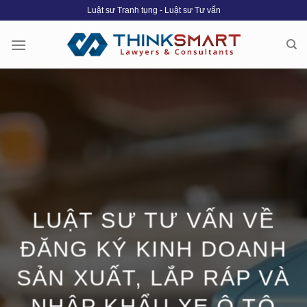
Skip
Luật sư Tranh tụng - Luật sư Tư vấn
to
content
LUẬT SƯ TƯ VẤN VỀ
ĐĂNG KÝ KINH DOANH
SẢN XUẤT, LẮP RÁP VÀ
NHẬP KHẨU XE Ô TÔ