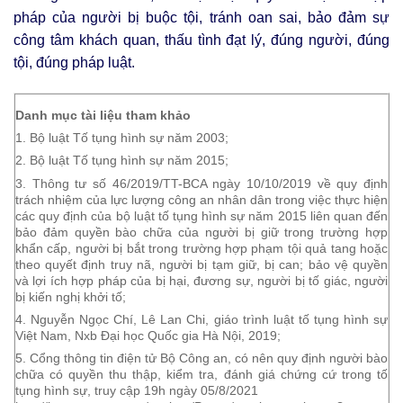
pháp của người bị buộc tội, tránh oan sai, bảo đảm sự
công tâm khách quan, thấu tình đạt lý, đúng người, đúng
tội, đúng pháp luật.
Danh mục tài liệu tham khảo
1. Bộ luật Tố tụng hình sự năm 2003;
2. Bộ luật Tố tụng hình sự năm 2015;
3. Thông tư số 46/2019/TT-BCA ngày 10/10/2019 về quy định
trách nhiệm của lực lượng công an nhân dân trong việc thực hiện
các quy định của bộ luật tố tụng hình sự năm 2015 liên quan đến
bảo đảm quyền bào chữa của người bị giữ trong trường hợp
khẩn cấp, người bị bắt trong trường hợp phạm tội quả tang hoặc
theo quyết định truy nã, người bị tạm giữ, bị can; bảo vệ quyền
và lợi ích hợp pháp của bị hại, đương sự, người bị tố giác, người
bị kiến nghị khởi tố;
4. Nguyễn Ngọc Chí, Lê Lan Chi, giáo trình luật tố tụng hình sự
Việt Nam, Nxb Đại học Quốc gia Hà Nội, 2019;
5. Cổng thông tin điện tử Bộ Công an, có nên quy định người bào
chữa có quyền thu thập, kiểm tra, đánh giá chứng cứ trong tố
tụng hình sự, truy cập 19h ngày 05/8/2021