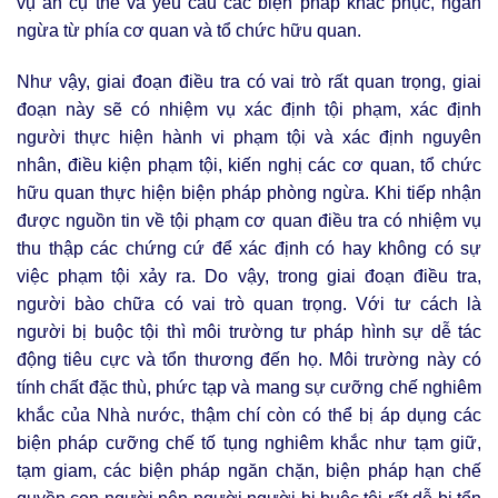
vụ án cụ thể và yêu cầu các biện pháp khắc phục, ngăn
ngừa từ phía cơ quan và tổ chức hữu quan.
Như vậy, giai đoạn điều tra có vai trò rất quan trọng, giai
đoạn này sẽ có nhiệm vụ xác định tội phạm, xác định
người thực hiện hành vi phạm tội và xác định nguyên
nhân, điều kiện phạm tội, kiến nghị các cơ quan, tổ chức
hữu quan thực hiện biện pháp phòng ngừa. Khi tiếp nhận
được nguồn tin về tội phạm cơ quan điều tra có nhiệm vụ
thu thập các chứng cứ để xác định có hay không có sự
việc phạm tội xảy ra. Do vậy, trong giai đoạn điều tra,
người bào chữa có vai trò quan trọng. Với tư cách là
người bị buộc tội thì môi trường tư pháp hình sự dễ tác
động tiêu cực và tổn thương đến họ. Môi trường này có
tính chất đặc thù, phức tạp và mang sự cưỡng chế nghiêm
khắc của Nhà nước, thậm chí còn có thể bị áp dụng các
biện pháp cưỡng chế tố tụng nghiêm khắc như tạm giữ,
tạm giam, các biện pháp ngăn chặn, biện pháp hạn chế