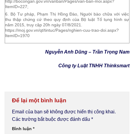
http://bocongan.gov.vn/vanban/Pages/van-ban-moi.aspx?
ItemID=227;
6. Bộ Tư pháp, Phạm Thị Hồng Đào, Người bào chữa với việc
thu thập chứng cứ theo quy định của Bộ luật Tố tụng hình sự
năm 2015, truy cập 20h ngày 07/8/2021.
https://moj.gov.vn/qt/tintuc/Pages/nghien-cuu-trao-doi.aspx?
ItemID=1970
Nguyễn Anh Dũng – Trần Trọng Nam
Công ty Luật TNHH Thinksmart
Để lại một bình luận
Email của bạn sẽ không được hiển thị công khai.
Các trường bắt buộc được đánh dấu
*
Bình luận
*