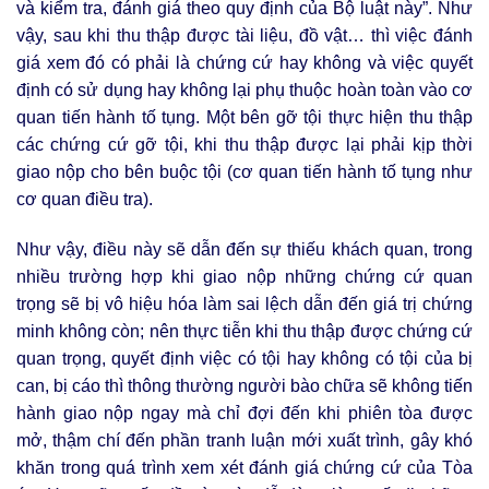
và kiểm tra, đánh giá theo quy định của Bộ luật này”. Như
vậy, sau khi thu thập được tài liệu, đồ vật… thì việc đánh
giá xem đó có phải là chứng cứ hay không và việc quyết
định có sử dụng hay không lại phụ thuộc hoàn toàn vào cơ
quan tiến hành tố tụng. Một bên gỡ tội thực hiện thu thập
các chứng cứ gỡ tội, khi thu thập được lại phải kịp thời
giao nộp cho bên buộc tội (cơ quan tiến hành tố tụng như
cơ quan điều tra).
Như vậy, điều này sẽ dẫn đến sự thiếu khách quan, trong
nhiều trường hợp khi giao nộp những chứng cứ quan
trọng sẽ bị vô hiệu hóa làm sai lệch dẫn đến giá trị chứng
minh không còn; nên thực tiễn khi thu thập được chứng cứ
quan trọng, quyết định việc có tội hay không có tội của bị
can, bị cáo thì thông thường người bào chữa sẽ không tiến
hành giao nộp ngay mà chỉ đợi đến khi phiên tòa được
mở, thậm chí đến phần tranh luận mới xuất trình, gây khó
khăn trong quá trình xem xét đánh giá chứng cứ của Tòa