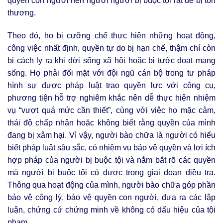
quyền con người nên người người bị buộc tội rất dễ bị tổn
thương.
Theo đó, họ bị cưỡng chế thực hiện những hoạt động,
công việc nhất định, quyền tự do bị hạn chế, thậm chí còn
bị cách ly ra khi đời sống xã hội hoặc bị tước đoạt mạng
sống. Họ phải đối mặt với đội ngũ cán bộ trong tư pháp
hình sự được pháp luật trao quyền lực với công cụ,
phương tiện hỗ trợ nghiêm khắc nên dễ thực hiện nhiệm
vụ “vượt quá mức cần thiết”, cùng với việc họ mặc cảm,
thái độ chấp nhận hoặc không biết rằng quyền của mình
đang bị xâm hại. Vì vậy, người bào chữa là người có hiểu
biết pháp luật sâu sắc, có nhiệm vụ bảo vệ quyền và lợi ích
hợp pháp của người bị buộc tội và nắm bắt rõ các quyền
mà người bị buộc tội có được trong giai đoạn điều tra.
Thông qua hoạt động của mình, người bào chữa góp phần
bảo vệ công lý, bảo vệ quyền con người, đưa ra các lập
luận, chứng cứ chứng minh về không có dấu hiệu của tội
phạm.