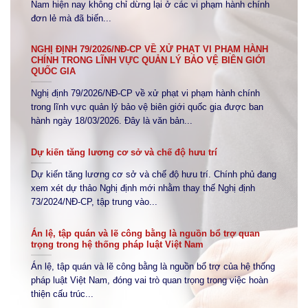
Nam hiện nay không chỉ dừng lại ở các vi phạm hành chính
đơn lẻ mà đã biến...
NGHỊ ĐỊNH 79/2026/NĐ-CP VỀ XỬ PHẠT VI PHẠM HÀNH
CHÍNH TRONG LĨNH VỰC QUẢN LÝ BẢO VỆ BIÊN GIỚI
QUỐC GIA
Nghị định 79/2026/NĐ-CP về xử phạt vi phạm hành chính
trong lĩnh vực quản lý bảo vệ biên giới quốc gia được ban
hành ngày 18/03/2026. Đây là văn bản...
Dự kiến tăng lương cơ sở và chế độ hưu trí
Dự kiến tăng lương cơ sở và chế độ hưu trí. Chính phủ đang
xem xét dự thảo Nghị định mới nhằm thay thế Nghị định
73/2024/NĐ-CP, tập trung vào...
Án lệ, tập quán và lẽ công bằng là nguồn bổ trợ quan
trọng trong hệ thống pháp luật Việt Nam
Án lệ, tập quán và lẽ công bằng là nguồn bổ trợ của hệ thống
pháp luật Việt Nam, đóng vai trò quan trọng trong việc hoàn
thiện cấu trúc...