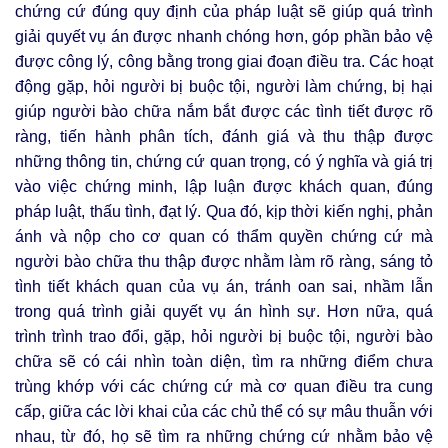
chứng cứ đúng quy định của pháp luật sẽ giúp quá trình
giải quyết vụ án được nhanh chóng hơn, góp phần bảo vệ
được công lý, công bằng trong giai đoạn điều tra. Các hoạt
động gặp, hỏi người bị buộc tội, người làm chứng, bị hại
giúp người bào chữa nắm bắt được các tình tiết được rõ
ràng, tiến hành phân tích, đánh giá và thu thập được
những thông tin, chứng cứ quan trọng, có ý nghĩa và giá trị
vào việc chứng minh, lập luận được khách quan, đúng
pháp luật, thấu tình, đạt lý. Qua đó, kịp thời kiến nghị, phản
ánh và nộp cho cơ quan có thẩm quyền chứng cứ mà
người bào chữa thu thập được nhằm làm rõ ràng, sáng tỏ
tình tiết khách quan của vụ án, tránh oan sai, nhầm lẫn
trong quá trình giải quyết vụ án hình sự. Hơn nữa, quá
trình trình trao đổi, gặp, hỏi người bị buộc tội, người bào
chữa sẽ có cái nhìn toàn diện, tìm ra những điểm chưa
trùng khớp với các chứng cứ mà cơ quan điều tra cung
cấp, giữa các lời khai của các chủ thể có sự mâu thuẫn với
nhau, từ đó, họ sẽ tìm ra những chứng cứ nhằm bảo vệ