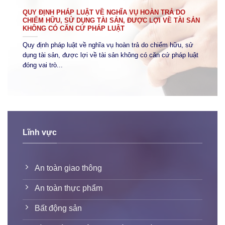
QUY ĐỊNH PHÁP LUẬT VỀ NGHĨA VỤ HOÀN TRẢ DO
CHIẾM HỮU, SỬ DỤNG TÀI SẢN, ĐƯỢC LỢI VỀ TÀI SẢN
KHÔNG CÓ CĂN CỨ PHÁP LUẬT
Quy định pháp luật về nghĩa vụ hoàn trả do chiếm hữu, sử
dụng tài sản, được lợi về tài sản không có căn cứ pháp luật
đóng vai trò...
Lĩnh vực
An toàn giao thông
An toàn thực phẩm
Bất động sản