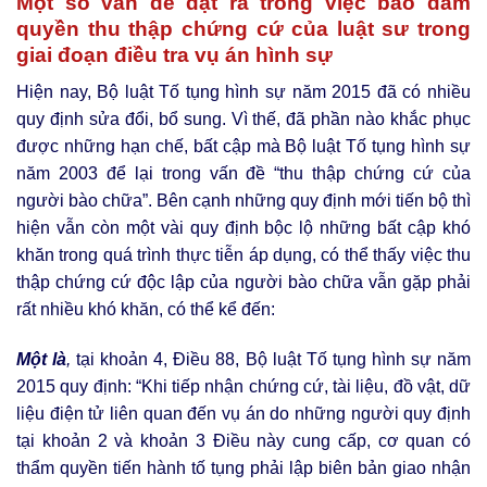
Một số vấn đề đặt ra trong việc bảo đảm
quyền thu thập chứng cứ của luật sư trong
giai đoạn điều tra vụ án hình sự
Hiện nay, Bộ luật Tố tụng hình sự năm 2015 đã có nhiều
quy định sửa đổi, bổ sung. Vì thế, đã phần nào khắc phục
được những hạn chế, bất cập mà Bộ luật Tố tụng hình sự
năm 2003 để lại trong vấn đề “thu thập chứng cứ của
người bào chữa”. Bên cạnh những quy định mới tiến bộ thì
hiện vẫn còn một vài quy định bộc lộ những bất cập khó
khăn trong quá trình thực tiễn áp dụng, có thể thấy việc thu
thập chứng cứ độc lập của người bào chữa vẫn gặp phải
rất nhiều khó khăn, có thể kể đến:
Một là
,
tại khoản 4, Điều 88, Bộ luật Tố tụng hình sự năm
2015 quy định: “Khi tiếp nhận chứng cứ, tài liệu, đồ vật, dữ
liệu điện tử liên quan đến vụ án do những người quy định
tại khoản 2 và khoản 3 Điều này cung cấp, cơ quan có
thẩm quyền tiến hành tố tụng phải lập biên bản giao nhận