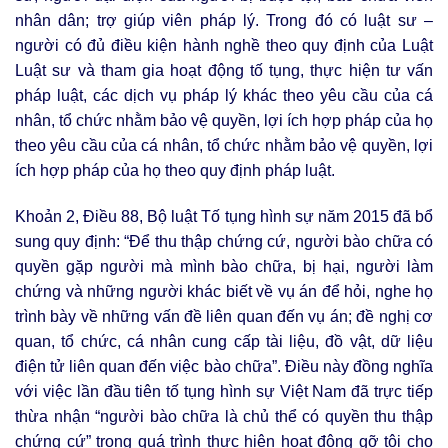
nhân dân; trợ giúp viên pháp lý. Trong đó có luật sư –
người có đủ điều kiện hành nghề theo quy định của Luật
Luật sư và tham gia hoạt động tố tụng, thực hiện tư vấn
pháp luật, các dịch vụ pháp lý khác theo yêu cầu của cá
nhân, tổ chức nhằm bảo vệ quyền, lợi ích hợp pháp của họ
theo yêu cầu của cá nhân, tổ chức nhằm bảo vệ quyền, lợi
ích hợp pháp của họ theo quy định pháp luật.
Khoản 2, Điều 88, Bộ luật Tố tụng hình sự năm 2015 đã bổ
sung quy định: “Để thu thập chứng cứ, người bào chữa có
quyền gặp người mà mình bào chữa, bị hại, người làm
chứng và những người khác biết về vụ án để hỏi, nghe họ
trình bày về những vấn đề liên quan đến vụ án; đề nghị cơ
quan, tổ chức, cá nhân cung cấp tài liệu, đồ vật, dữ liệu
điện tử liên quan đến việc bào chữa”. Điều này đồng nghĩa
với việc lần đầu tiên tố tụng hình sự Việt Nam đã trực tiếp
thừa nhận “người bào chữa là chủ thể có quyền thu thập
chứng cứ” trong quá trình thực hiện hoạt động gỡ tội cho