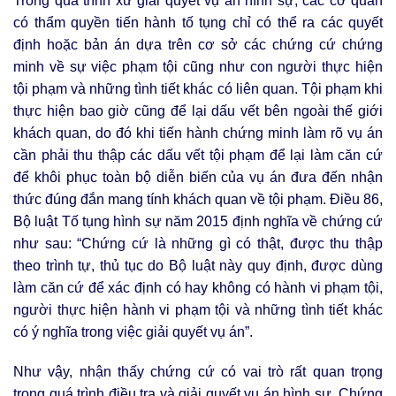
Trong quá trình xử giải quyết vụ án hình sự, các cơ quan
có thẩm quyền tiến hành tố tụng chỉ có thể ra các quyết
định hoặc bản án dựa trên cơ sở các chứng cứ chứng
minh về sự việc phạm tội cũng như con người thực hiện
tội phạm và những tình tiết khác có liên quan. Tội phạm khi
thực hiện bao giờ cũng để lại dấu vết bên ngoài thế giới
khách quan, do đó khi tiến hành chứng minh làm rõ vụ án
cần phải thu thập các dấu vết tội phạm để lại làm căn cứ
để khôi phục toàn bộ diễn biến của vụ án đưa đến nhận
thức đúng đắn mang tính khách quan về tội phạm. Điều 86,
Bộ luật Tố tụng hình sự năm 2015 định nghĩa về chứng cứ
như sau: “Chứng cứ là những gì có thật, được thu thập
theo trình tự, thủ tục do Bộ luật này quy định, được dùng
làm căn cứ để xác định có hay không có hành vi phạm tội,
người thực hiện hành vi phạm tội và những tình tiết khác
có ý nghĩa trong việc giải quyết vụ án”.
Như vậy, nhận thấy chứng cứ có vai trò rất quan trọng
trong quá trình điều tra và giải quyết vụ án hình sự. Chứng