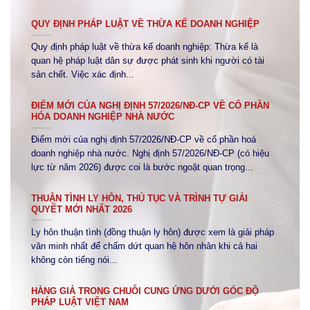
QUY ĐỊNH PHÁP LUẬT VỀ THỪA KẾ DOANH NGHIỆP
Quy định pháp luật về thừa kế doanh nghiệp: Thừa kế là
quan hệ pháp luật dân sự được phát sinh khi người có tài
sản chết. Việc xác định...
ĐIỂM MỚI CỦA NGHỊ ĐỊNH 57/2026/NĐ-CP VỀ CỔ PHẦN
HÓA DOANH NGHIỆP NHÀ NƯỚC
Điểm mới của nghị định 57/2026/NĐ-CP về cổ phần hoá
doanh nghiệp nhà nước. Nghị định 57/2026/NĐ-CP (có hiệu
lực từ năm 2026) được coi là bước ngoặt quan trọng...
THUẬN TÌNH LY HÔN, THỦ TỤC VÀ TRÌNH TỰ GIẢI
QUYẾT MỚI NHẤT 2026
Ly hôn thuận tình (đồng thuận ly hôn) được xem là giải pháp
văn minh nhất để chấm dứt quan hệ hôn nhân khi cả hai
không còn tiếng nói...
HÀNG GIẢ TRONG CHUỖI CUNG ỨNG DƯỚI GÓC ĐỘ
PHÁP LUẬT VIỆT NAM