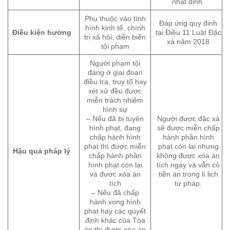
nhất định.
Phụ thuộc vào tình
Đáp ứng quy định
hình kinh tế, chính
Điều kiện hưởng
tại Điều 11 Luật Đặc
trị xã hội, diễn biến
xá năm 2018
tội phạm
Người phạm tội
đang ở giai đoạn
điều tra, truy tố hay
xét xử đều được
miễn trách nhiệm
hình sự
– Nếu đã bị tuyên
Người được đặc xá
hình phạt, đang
sẽ được miễn chấp
chấp hành hình
hành phần hình
phạt thì được miễn
phạt còn lại nhưng
Hậu quả pháp lý
chấp hành phần
không được xóa án
hình phạt còn lại
tích ngay và vẫn có
và được xóa án
tiền án trong lí lịch
tích
tư pháp.
– Nếu đã chấp
hành xong hình
phạt hay các quyết
định khác của Tòa
án thì được xóa án