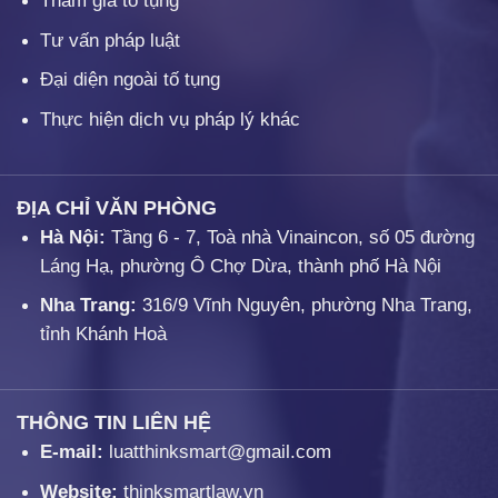
Tham gia tố tụng
Tư vấn pháp luật
Đại diện ngoài tố tụng
Thực hiện dịch vụ pháp lý khác
ĐỊA CHỈ VĂN PHÒNG
Hà Nội:
Tầng 6 - 7, Toà nhà Vinaincon, số 05 đường
Láng Hạ, phường Ô Chợ Dừa, thành phố Hà Nội
Nha Trang:
316/9 Vĩnh Nguyên, phường Nha Trang,
tỉnh Khánh Hoà
THÔNG TIN LIÊN HỆ
E-mail:
luatthinksmart@gmail.com
Website:
thinksmartlaw.vn