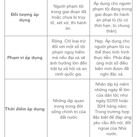
Áp dụng cho người
Người phạm tội
phạm tội đang trong
trong giai đoạn đã
Đối tượng áp
giai đoạn thi hành
hoặc chưa bị truy
dụng
án phạt tù (tù có
tố, xét xử, thi hành
thời hạn, tù chung
án.
thân).
Rộng. Chỉ loại trừ
Hẹp. Áp dụng cho
đối với một số tội
người phạm tội cụ
phạm nguy hiểm
thể theo tình hình
Phạm vi áp dụng
mà nếu đại xá sẽ
thực tiễn. Phải đáp
ảnh hưởng lớn đến
ứng một số điều
trật tự xã hội và an
kiện mới được đề
ninh quốc gia.
nghị đặc xá.
Nhân dịp kỷ niệm
những ngày lễ lớn
của dân tộc như
Những dịp quan
ngày 02/09 hoặc
trọng trong đời
30/4 hàng năm;
Thời điểm áp dụng
sống chính trị của
Trong trường hợp
đất nước
đặc biệt để đáp ứng
yêu cầu đối nội, đối
ngoại của Nhà
nước.