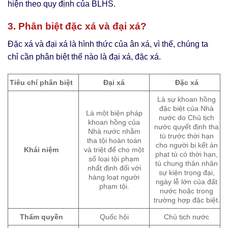
hiện theo quy định của BLHS.
3. Phân biệt đặc xá và đại xá?
Đặc xá và đại xá là hình thức của ân xá, vì thế, chúng ta
chỉ cần phân biệt thế nào là đại xá, đặc xá.
Tiêu chí phân biệt
Đại xá
Đặc xá
Là sự khoan hồng
đặc biệt của Nhà
Là một biện pháp
nước do Chủ tịch
khoan hồng của
nước quyết định tha
Nhà nước nhằm
tù trước thời hạn
tha tội hoàn toàn
cho người bị kết án
Khái niệm
và triệt để cho một
phạt tù có thời hạn,
số loại tội phạm
tù chung thân nhân
nhất định đối với
sự kiện trọng đại,
hàng loạt người
ngày lễ lớn của đất
phạm tội.
nước hoặc trong
trường hợp đặc biệt.
Thẩm quyền
Quốc hội
Chủ tịch nước