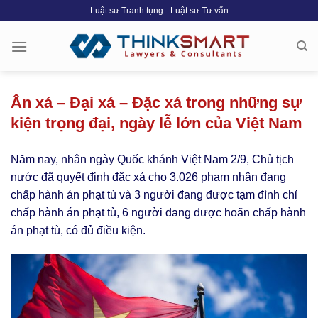
Skip
Luật sư Tranh tụng - Luật sư Tư vấn
to
content
Ân xá – Đại xá – Đặc xá trong những sự
kiện trọng đại, ngày lễ lớn của Việt Nam
Năm nay, nhân ngày Quốc khánh Việt Nam 2/9, Chủ tịch
nước đã quyết định đặc xá cho 3.026 phạm nhân đang
chấp hành án phạt tù và 3 người đang được tạm đình chỉ
chấp hành án phạt tù, 6 người đang được hoãn chấp hành
án phạt tù, có đủ điều kiện.