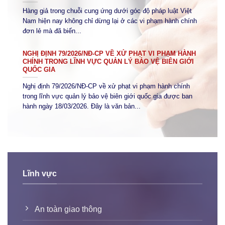
Hàng giả trong chuỗi cung ứng dưới góc độ pháp luật Việt
Nam hiện nay không chỉ dừng lại ở các vi phạm hành chính
đơn lẻ mà đã biến...
NGHỊ ĐỊNH 79/2026/NĐ-CP VỀ XỬ PHẠT VI PHẠM HÀNH
CHÍNH TRONG LĨNH VỰC QUẢN LÝ BẢO VỆ BIÊN GIỚI
QUỐC GIA
Nghị định 79/2026/NĐ-CP về xử phạt vi phạm hành chính
trong lĩnh vực quản lý bảo vệ biên giới quốc gia được ban
hành ngày 18/03/2026. Đây là văn bản...
Lĩnh vực
An toàn giao thông