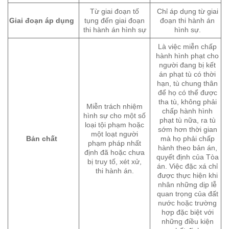
Từ giai đoạn tố
Chỉ áp dụng từ giai
Giai đoạn áp dụng
tụng đến giai đoạn
đoạn thi hành án
thi hành án hình sự
hình sự.
Là việc miễn chấp
hành hình phạt cho
người đang bị kết
án phạt tù có thời
hạn, tù chung thân
để họ có thể được
tha tù, không phải
Miễn trách nhiệm
chấp hành hình
hình sự cho một số
phạt tù nữa, ra tù
loại tội phạm hoặc
sớm hơn thời gian
một loạt người
Bản chất
mà họ phải chấp
phạm pháp nhất
hành theo bản án,
định đã hoặc chưa
quyết định của Tòa
bị truy tố, xét xử,
án. Việc đặc xá chỉ
thi hành án.
được thực hiện khi
nhân những dịp lễ
quan trọng của đất
nước hoặc trường
hợp đặc biệt với
những điều kiện